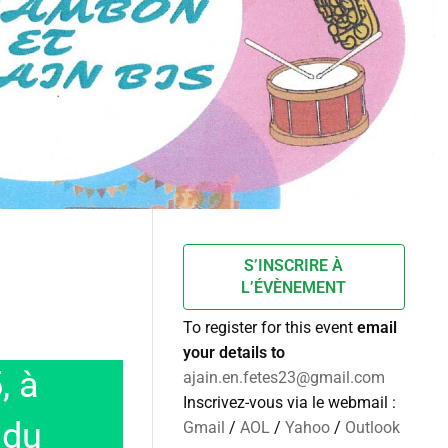
S’INSCRIRE À
L’ÉVÈNEMENT
To register for this event
email
your details to
, à
ajain.en.fetes23@gmail.com
Inscrivez-vous via le webmail :
 du
Gmail
/
AOL
/
Yahoo
/
Outlook