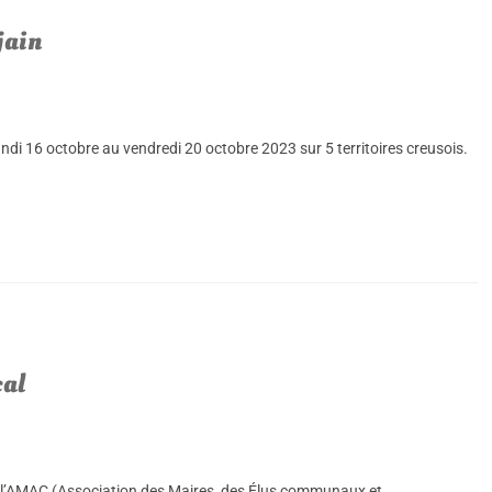
jain
di 16 octobre au vendredi 20 octobre 2023 sur 5 territoires creusois.
cal
r l’AMAC (Association des Maires, des Élus communaux et