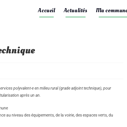
Accueil
Actualités
Ma commun
echnique
rvices polyvalent-e en milieu rural (grade adjoint technique), pour
itularisation après un an.
mmune
ce au niveau des équipements, de la voirie, des espaces verts, du